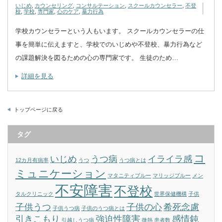
いじめ
,
カウンセリング
,
コンサルテーション
,
スクールカウンセラー
,
不登
校
,
学校
,
専門家
,
心のケア
,
暴力行為
学校カウンセラーという人もいます。 スクールカウンセラーの仕
事を簡単に伝えますと、学校でのいじめや不登校、暴力行為など
の課題解決を図るための心の専門家です。 生徒のため…
詳細を見る
トップページに戻る
タグ
コ
いじめ
うつ病
イライラ感
12カ月有病率
うつ
うつ病とは
ミュニケーション
マタニティブルー
マリッジブルー
メン
不安障害
不登校
タルクリニック
世界保健機構
子供
子供うつ
子供の心
希死念慮
子供うつ病
子供のうつ病とは
引きこもり
強迫性障害
感情鈍
引越しうつ病
微熱
患者数