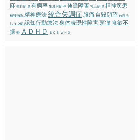
麻
有病率
発達障害
精神疾患
教育病理
生涯有病率
社会病理
統合失調症
精神療法
腹痛
自殺願望
精神病院
荷降ろ
認知行動療法
身体表現性障害
頭痛
食欲不
しうつ病
ＡＤＨＤ
振
鬱
ＳＯＳ
ＷＨＯ