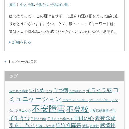
挨拶
うつ
,
子供
,
子供うつ
,
子供の心
,
鬱
はじめまして！ この度は当サイトに足をお運び頂きまして誠にあ
りがとうございます。うつ、ウツ、鬱・・・ってキーワードは、
昔は大人の特権みたいな感じだったかもしれませんが、現在で…
詳細を見る
トップページに戻る
タグ
コ
いじめ
うつ病
イライラ感
12カ月有病率
うつ
うつ病とは
ミュニケーション
マタニティブルー
マリッジブルー
メン
不安障害
不登校
タルクリニック
世界保健機構
子供
子供うつ
子供の心
希死念慮
子供うつ病
子供のうつ病とは
引きこもり
強迫性障害
感情鈍
引越しうつ病
微熱
患者数