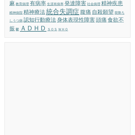
麻
有病率
発達障害
精神疾患
教育病理
生涯有病率
社会病理
統合失調症
精神療法
腹痛
自殺願望
精神病院
荷降ろ
認知行動療法
身体表現性障害
頭痛
食欲不
しうつ病
ＡＤＨＤ
振
鬱
ＳＯＳ
ＷＨＯ