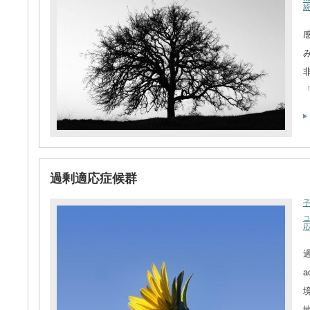
感
過剰適応症候群
過