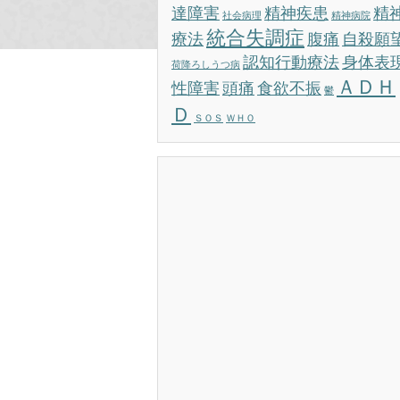
達障害
精神疾患
精
社会病理
精神病院
統合失調症
療法
腹痛
自殺願
認知行動療法
身体表
荷降ろしうつ病
ＡＤＨ
性障害
頭痛
食欲不振
鬱
Ｄ
ＳＯＳ
ＷＨＯ