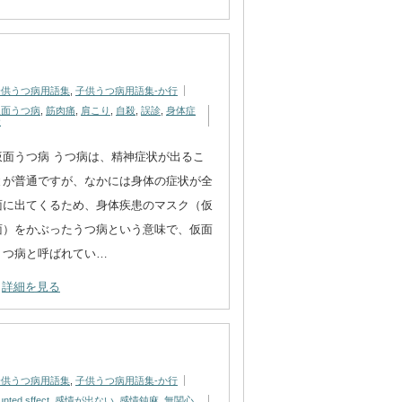
子供うつ病用語集
,
子供うつ病用語集-か行
仮面うつ病
,
筋肉痛
,
肩こり
,
自殺
,
誤診
,
身体症
状
仮面うつ病 うつ病は、精神症状が出るこ
とが普通ですが、なかには身体の症状が全
面に出てくるため、身体疾患のマスク（仮
面）をかぶったうつ病という意味で、仮面
うつ病と呼ばれてい…
詳細を見る
子供うつ病用語集
,
子供うつ病用語集-か行
unted sffect
,
感情が出ない
,
感情鈍麻
,
無関心
,