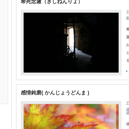
希死念慮（きしねんりょ）
感情鈍磨( かんじょうどんま )