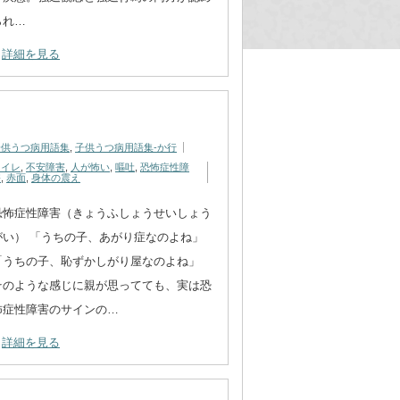
られ…
詳細を見る
子供うつ病用語集
,
子供うつ病用語集-か行
トイレ
,
不安障害
,
人が怖い
,
嘔吐
,
恐怖症性障
害
,
赤面
,
身体の震え
恐怖症性障害（きょうふしょうせいしょう
がい） 「うちの子、あがり症なのよね」
「うちの子、恥ずかしがり屋なのよね」
そのような感じに親が思ってても、実は恐
怖症性障害のサインの…
詳細を見る