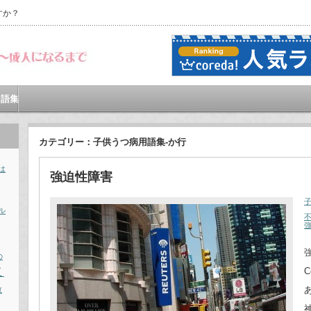
すか？
用語集
カテゴリー：子供うつ病用語集-か行
は
強迫性障害
ル
強
の
こ
C
数