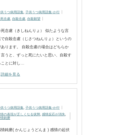
子供うつ病用語集
,
子供うつ病用語集-か行
希死念慮
,
自殺念慮
,
自殺願望
希死念慮（きしねんりょ） 似たような言
葉で自殺念慮（じさつねんりょ）というの
があります。 自殺念慮の場合はどちらか
と言うと、ずっと死にたいと思い、自殺す
ることに対し…
詳細を見る
子供うつ病用語集
,
子供うつ病用語集-か行
感情の表現が乏しくなる状態
,
感情反応が消失
,
感情鈍磨
感情鈍磨( かんじょうどんま ) 感情の起伏