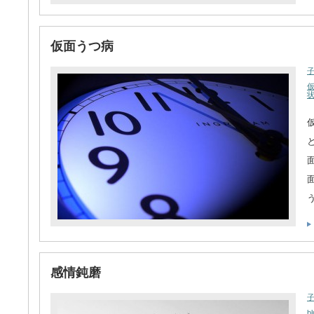
仮面うつ病
感情鈍磨
bl