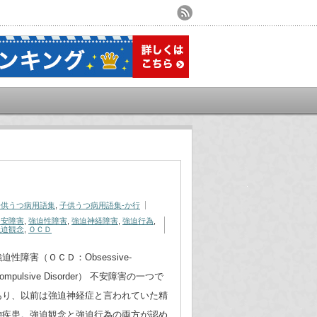
子供うつ病用語集
,
子供うつ病用語集-か行
不安障害
,
強迫性障害
,
強迫神経障害
,
強迫行為
,
強迫観念
,
ＯＣＤ
迫性障害（ＯＣＤ：Obsessive-
ompulsive Disorder） 不安障害の一つで
あり、以前は強迫神経症と言われていた精
神疾患。強迫観念と強迫行為の両方が認め