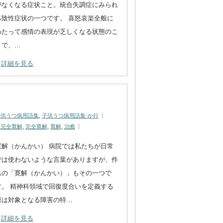
がなくなる症状こと。統合失調症にみられ
る陰性症状の一つです。 喜怒哀楽全般に
わたって感情の表現が乏しくなる状態のこ
とで、…
詳細を見る
子供うつ病用語集
,
子供うつ病用語集-か行
不完全寛解
,
完全寛解
,
寛解
,
治癒
寛解（かんかい） 病院では私たちが日常
では使わないような言葉がありますが、件
名の「寛解（かんかい）」もその一つで
す。 精神科領域で回復度合いを定義する
際は対象となる障害の特…
詳細を見る