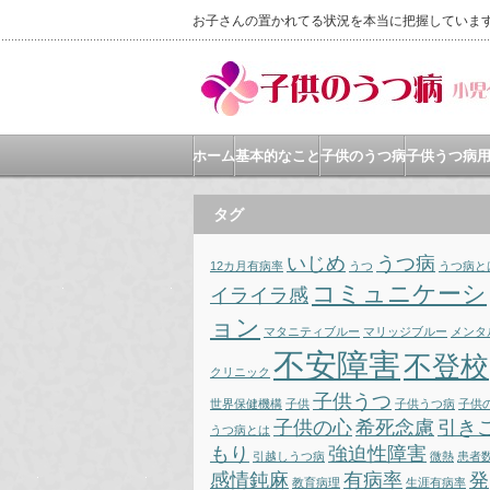
お子さんの置かれてる状況を本当に把握していま
ホーム
基本的なこと
子供のうつ病
子供うつ病
タグ
いじめ
うつ病
12カ月有病率
うつ
うつ病と
コミュニケーシ
イライラ感
ョン
マタニティブルー
マリッジブルー
メンタ
不安障害
不登校
クリニック
子供うつ
世界保健機構
子供
子供うつ病
子供
子供の心
希死念慮
引き
うつ病とは
もり
強迫性障害
引越しうつ病
微熱
患者
感情鈍麻
有病率
発
教育病理
生涯有病率