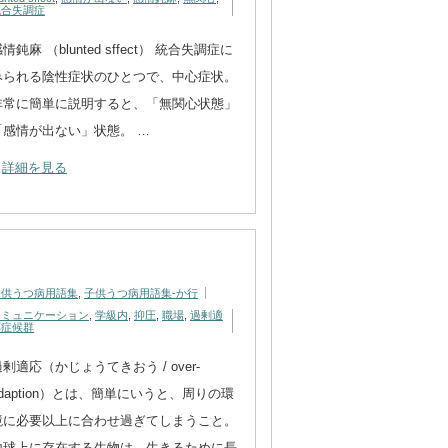
統合失調症
情鈍麻 （blunted sffect） 統合失調症に
みられる陰性症状のひとつで、中心症状。
非常に簡単に説明すると、「無関心状態」
「感情が出ない」状態。 …
詳細を見る
子供うつ病用語集
,
子供うつ病用語集-か行
コミュニケーション
,
学級内
,
抑圧
,
職場
,
過剰適
応症候群
剰適応（かじょうてきおう / over-
adaption）とは、簡単にいうと、周りの環
境に必要以上に合わせ過ぎてしまうこと。
地球上に存在する生物は、生きるために長