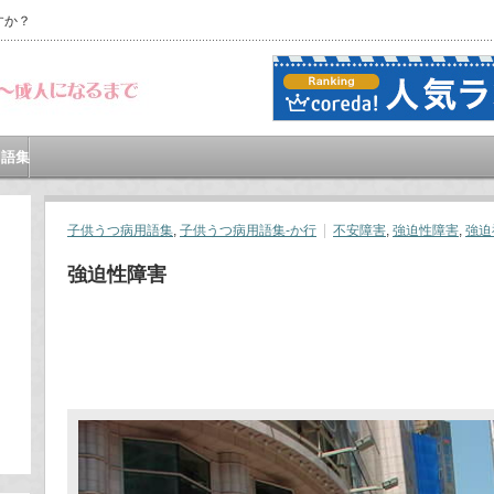
すか？
用語集
子供うつ病用語集
,
子供うつ病用語集-か行
不安障害
,
強迫性障害
,
強迫
強迫性障害