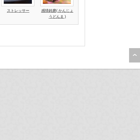
ストレッサー
感情鈍磨( かんじょ
うどんま )