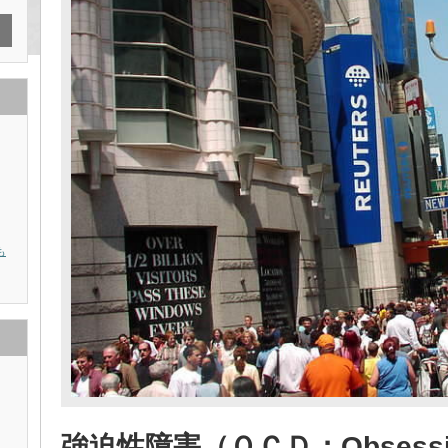
も
強迫性障害（ＯＣＤ：Obsessive