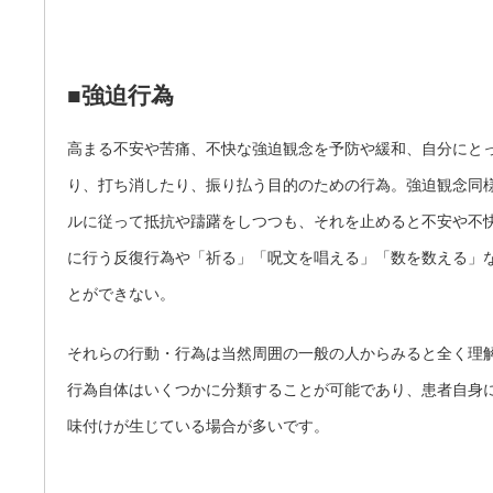
■強迫行為
高まる不安や苦痛、不快な強迫観念を予防や緩和、自分にと
り、打ち消したり、振り払う目的のための行為。強迫観念同
ルに従って抵抗や躊躇をしつつも、それを止めると不安や不
に行う反復行為や「祈る」「呪文を唱える」「数を数える」
とができない。
それらの行動・行為は当然周囲の一般の人からみると全く理
行為自体はいくつかに分類することが可能であり、患者自身
味付けが生じている場合が多いです。