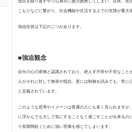
抵抗を繰り返す中で心身共に疲労困憊してしまい、症状、状
こもりなどに繋がり、社会機能や生活する上での支障が重大
強迫症状は下記の二つがあります。
■強迫観念
自分の心の産物と認識されており、絶えず不快や不安なこと
人がそれに対して無視や抵抗、更には制御を試みても、常に
と定義されています。
このような思考やイメージは普通の人にも多く見られますが
に浮かんでも大して気にすることなく過ごすことが出来るの
り長期間続くために強い苦痛を感じてしまいます。