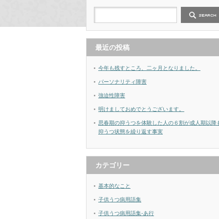
最近の投稿
今年も残すところ、二ヶ月となりました。
パーソナリティ障害
強迫性障害
明けましておめでとうございます。
思春期の抑うつを体験した人の６割が成人期以降
抑うつ状態を繰り返す事実
カテゴリー
基本的なこと
子供うつ病用語集
子供うつ病用語集-あ行