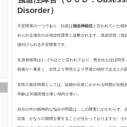
Disorder）
不安障害の一つであり、以前は
強迫神経症
と言われていた精
められる場合のみ強迫性障害と診断されます。強迫症状（強
徴付けられる不安障害です。
生涯有病率は1～2％ほどと言われており、男女比もほぼ同等
前後が一番多く、女性より男性がより早発の傾向であるとの
女性の発症時期としては、結婚や出産にかかわる時期が比較
年齢は30歳前後が多い傾向が多い。
自分の中の精神的な悩みや問題は、この障害にかかわらず、
症後、かなりの期間を要することが分かっておりますが、そ