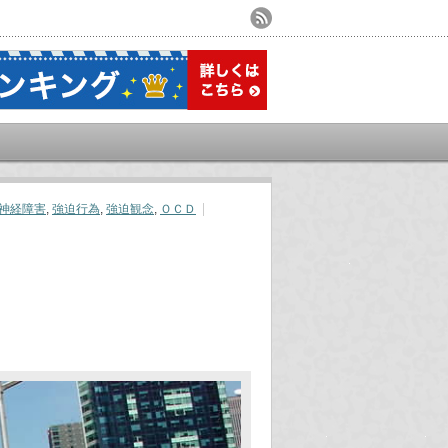
神経障害
,
強迫行為
,
強迫観念
,
ＯＣＤ