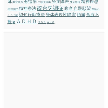
麻
有病率
発達障害
精神疾患
教育病理
生涯有病率
社会病理
統合失調症
精神療法
腹痛
自殺願望
精神病院
荷降ろ
認知行動療法
身体表現性障害
頭痛
食欲不
しうつ病
ＡＤＨＤ
振
鬱
ＳＯＳ
ＷＨＯ