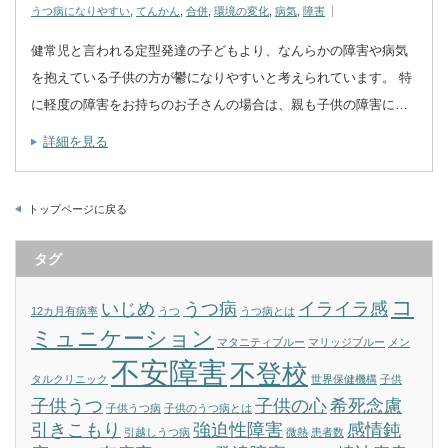
うつ病になりやすい
,
てんかん
,
合併
,
環境の変化
,
病気
,
障害
健常児と言われる定型発達の子どもより、なんらかの障害や病気
を抱えている子供の方が鬱になりやすいと考えられています。 特
に軽度の障害をお持ちのお子さんの場合は、親も子供の障害に…
詳細を見る
トップページに戻る
タグ
コ
いじめ
うつ病
イライラ感
12カ月有病率
うつ
うつ病とは
ミュニケーション
マタニティブルー
マリッジブルー
メン
不安障害
不登校
タルクリニック
世界保健機構
子供
子供うつ
子供の心
希死念慮
子供うつ病
子供のうつ病とは
引きこもり
強迫性障害
感情鈍
引越しうつ病
微熱
患者数