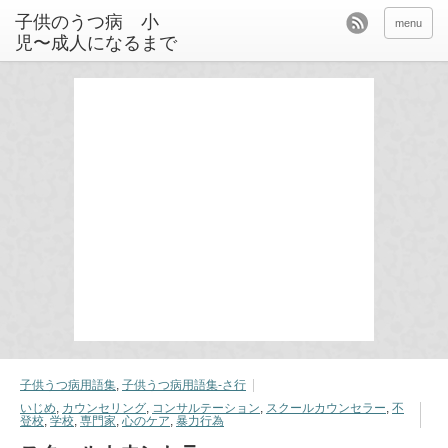
menu
子供うつ病用語集
,
子供うつ病用語集-さ行
いじめ
,
カウンセリング
,
コンサルテーション
,
スクールカウンセラー
,
不
登校
,
学校
,
専門家
,
心のケア
,
暴力行為