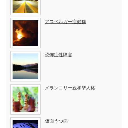
アスペルガー症候群
恐怖症性障害
メランコリー親和型人格
仮面うつ病